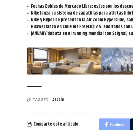
Fechas Dobles de Mercado Libre: estos son los descu
Nike lanza su sistema de zapatillas para atletas híbri
Nike y Hyperice presentan la Air Zoom Hyperslide, sa
Huawei lanza en Chile los FreeClip 2 S: audífonos con 
JANUARY debuta en el running mundial con Scignal, su
Zapala
TAGGED:
Comparte este artículo
Facebook