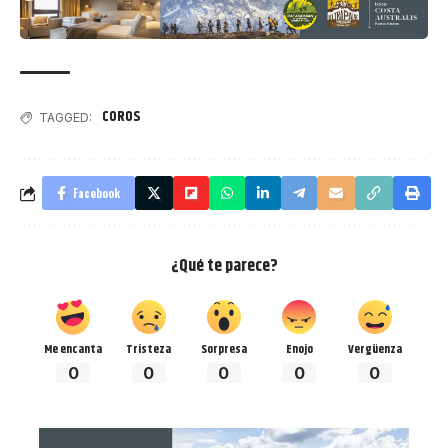
COROS
TAGGED:
Facebook
¿Qué te parece?
Me encanta
Tristeza
Sorpresa
Enojo
Vergüenza
0
0
0
0
0