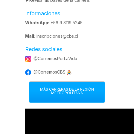
►Revisa las
bases de la carrera
.
Informaciones
WhatsApp:
+56 9 3119 5245
Mail:
inscripciones@cbs.cl
Redes sociales
@CorremosPorLaVida
@CorremosCBS
MÁS CARRERAS DE LA REGIÓN
METROPOLITANA