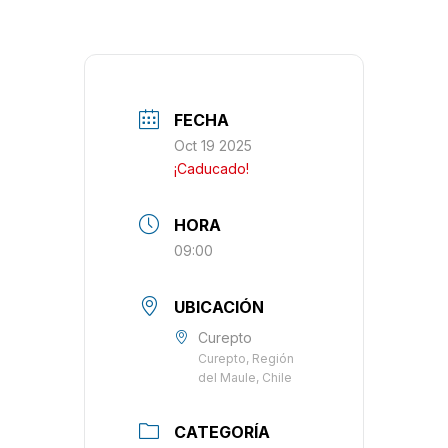
FECHA
Oct 19 2025
¡Caducado!
HORA
09:00
UBICACIÓN
Curepto
Curepto, Región
del Maule, Chile
CATEGORÍA