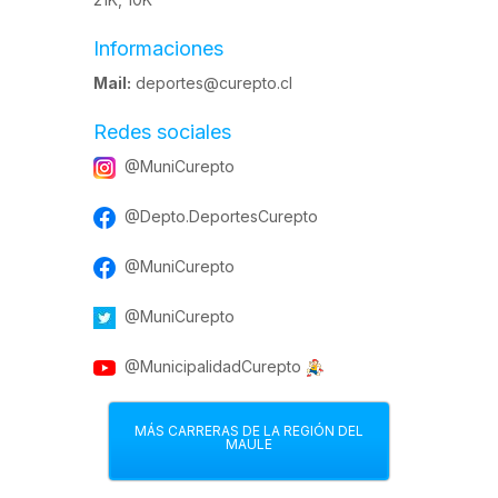
Informaciones
Mail:
deportes@curepto.cl
Redes sociales
@MuniCurepto
@Depto.DeportesCurepto
@MuniCurepto
@MuniCurepto
@MunicipalidadCurepto
MÁS CARRERAS DE LA REGIÓN DEL
MAULE