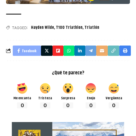
Hayden Wilde
,
T100 Triathlon
,
Triatlón
TAGGED:
Facebook
¿Qué te parece?
Me encanta
Tristeza
Sorpresa
Enojo
Vergüenza
0
0
0
0
0