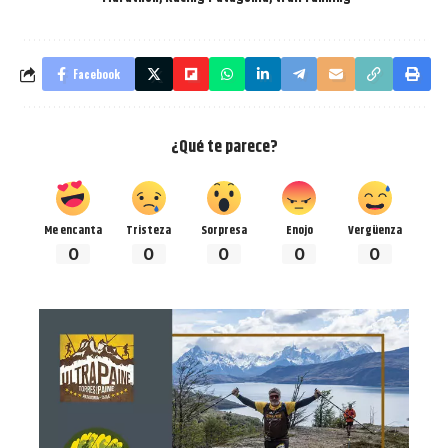
Facebook
¿Qué te parece?
Me encanta
Tristeza
Sorpresa
Enojo
Vergüenza
0
0
0
0
0