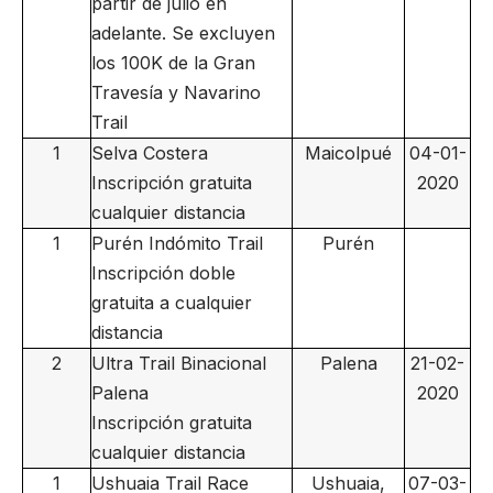
partir de julio en
adelante. Se excluyen
los 100K de la Gran
Travesía y Navarino
Trail
1
Selva Costera
Maicolpué
04-01-
Inscripción gratuita
2020
cualquier distancia
1
Purén Indómito Trail
Purén
Inscripción doble
gratuita a cualquier
distancia
2
Ultra Trail Binacional
Palena
21-02-
Palena
2020
Inscripción gratuita
cualquier distancia
1
Ushuaia Trail Race
Ushuaia,
07-03-