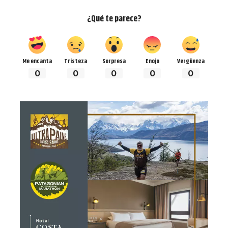
¿Qué te parece?
Me encanta
Tristeza
Sorpresa
Enojo
Vergüenza
0
0
0
0
0