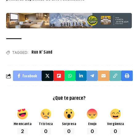
Run N’ Sand
TAGGED:
Facebook
¿Qué te parece?
Me encanta
Tristeza
Sorpresa
Enojo
Vergüenza
2
0
0
0
0