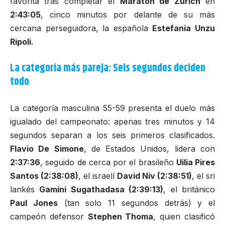
favorita tras completar el
Maratón de Zúrich
en
2:43:05
, cinco minutos por delante de su más
cercana perseguidora, la española
Estefania Unzu
Ripoli
.
La categoría más pareja: Seis segundos deciden
todo
La categoría masculina 55-59 presenta el duelo más
igualado del campeonato: apenas tres minutos y 14
segundos separan a los seis primeros clasificados.
Flavio De Simone
, de Estados Unidos, lidera con
2:37:36
, seguido de cerca por el brasileño
Uilia Pires
Santos (2:38:08)
, el israelí
David Niv (2:38:51)
, el sri
lankés
Gamini Sugathadasa (2:39:13)
, el británico
Paul Jones
(tan solo 11 segundos detrás) y el
campeón defensor
Stephen Thoma
, quien clasificó