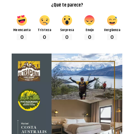
¿Qué te parece?
Me encanta
Tristeza
Sorpresa
Enojo
Vergüenza
0
0
0
0
0