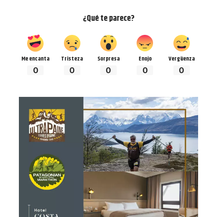
¿Qué te parece?
Me encanta
Tristeza
Sorpresa
Enojo
Vergüenza
0
0
0
0
0