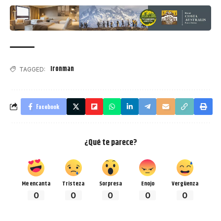
Ironman
TAGGED:
Facebook
¿Qué te parece?
Me encanta
Tristeza
Sorpresa
Enojo
Vergüenza
0
0
0
0
0