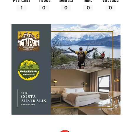
Me encanta
Tristeza
Sorpresa
Enojo
Vergüenza
1
0
0
0
0