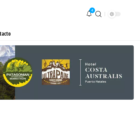
4
tacto