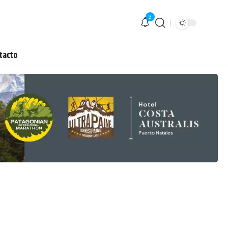
3
tacto