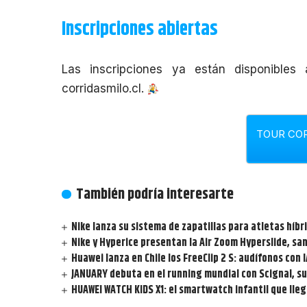
Inscripciones abiertas
Las inscripciones ya están disponibles 
corridasmilo.cl
.
TOUR COR
También podría interesarte
Nike lanza su sistema de zapatillas para atletas híbri
Nike y Hyperice presentan la Air Zoom Hyperslide, sa
Huawei lanza en Chile los FreeClip 2 S: audífonos con 
JANUARY debuta en el running mundial con Scignal, su
HUAWEI WATCH KIDS X1: el smartwatch infantil que llega