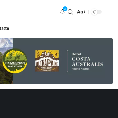
3
Aa
tacto