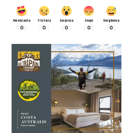
Me encanta
Tristeza
Sorpresa
Enojo
Vergüenza
0
0
0
0
0