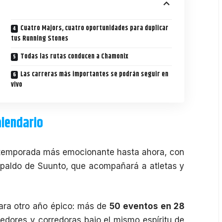
Cuatro Majors, cuatro oportunidades para duplicar
tus Running Stones
Todas las rutas conducen a Chamonix
Las carreras más importantes se podrán seguir en
vivo
alendario
 temporada más emocionante hasta ahora, con
spaldo de
Suunto
, que acompañará a atletas y
para otro año épico: más de
50 eventos en 28
edores y corredoras bajo el mismo espíritu de