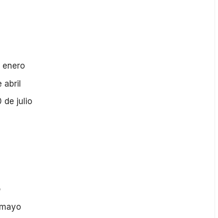
e enero
 abril
 de julio
o
e mayo