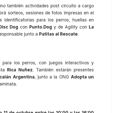
sino también actividades post circuito a cargo
brá sorteos, sesiones de fotos impresas en el
identificatorias para los perros, huellas en
Disc Dog
con
Punto.Dog
y de Agility con
La
responsable junto a
Patitas al Rescate
.
x para los perros, con juegos interactivos y
ista
Rica Nuñez
. También estarán presentes
calán Argentina
, junto a la ONG
Adopta un
caminata.
 11 de octubre entre las 10:00 y las 16:00