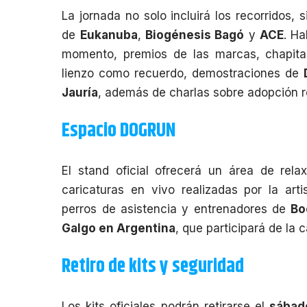
La jornada no solo incluirá los recorridos, 
de
Eukanuba
,
Biogénesis Bagó
y
ACE
. Ha
momento, premios de las marcas, chapitas 
lienzo como recuerdo, demostraciones de
Jauría
, además de charlas sobre adopción 
Espacio DOGRUN
El stand oficial ofrecerá un área de rela
caricaturas en vivo realizadas por la art
perros de asistencia y entrenadores de
Bo
Galgo en Argentina
, que participará de la 
Retiro de kits y seguridad
Los kits oficiales podrán retirarse el
sábado