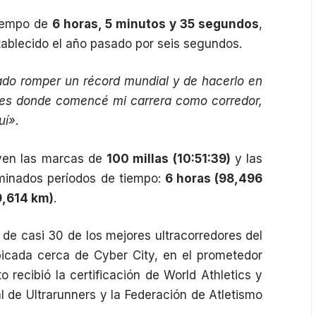
tiempo de
6 horas, 5 minutos y 35 segundos
,
tablecido el año pasado por seis segundos.
ado romper un récord mundial y de hacerlo en
 es donde comencé mi carrera como corredor,
uí»
.
uyen las marcas de
100 millas (10:51:39)
y las
minados períodos de tiempo:
6 horas (98,496
9,614 km)
.
 de casi 30 de los mejores ultracorredores del
bicada cerca de Cyber City, en el prometedor
to recibió la certificación de
World Athletics
y
l de Ultrarunners
y la
Federación de Atletismo