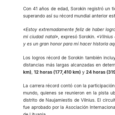
Con 41 años de edad, Sorokin registró un 
superando así su récord mundial anterior es
«Estoy extremadamente feliz de haber logr
mi ciudad natal»
, expresó Sorokin.
«Vilnius
y es un gran honor para mí hacer historia aq
Los logros récord de Sorokin también incl
distancias más largas alcanzadas en deter
km)
,
12 horas (177,410 km)
y
24 horas (31
La carrera récord contó con la participación
mundo, quienes se reunieron en la pista u
distrito de Naujamiestis de Vilnius. El circui
fue aprobado por la
Asociación Internaciona
de Lituania
.