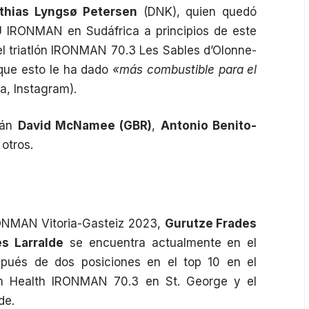
thias Lyngsø Petersen
(DNK), quien quedó
 IRONMAN en Sudáfrica a principios de este
el triatlón IRONMAN 70.3 Les Sables d’Olonne-
que esto le ha dado
«más combustible para el
ta,
Instagram
).
rán
David McNamee (GBR)
,
Antonio Benito-
 otros.
ONMAN Vitoria-Gasteiz 2023,
Gurutze Frades
s Larralde
se encuentra actualmente en el
pués de dos posiciones en el top 10 en el
n Health IRONMAN 70.3 en St. George y el
de.