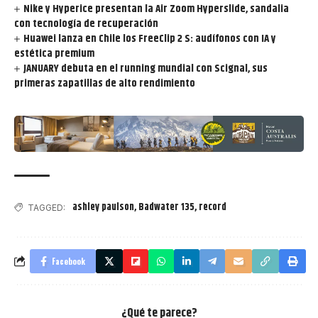
Nike y Hyperice presentan la Air Zoom Hyperslide, sandalia
con tecnología de recuperación
Huawei lanza en Chile los FreeClip 2 S: audífonos con IA y
estética premium
JANUARY debuta en el running mundial con Scignal, sus
primeras zapatillas de alto rendimiento
ashley paulson
,
Badwater 135
,
record
TAGGED:
Facebook
¿Qué te parece?