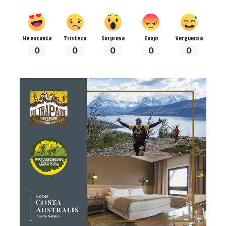
Me encanta
Tristeza
Sorpresa
Enojo
Vergüenza
0
0
0
0
0