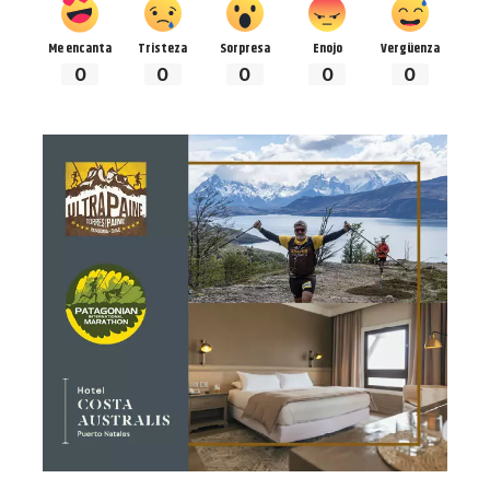
Me encanta
Tristeza
Sorpresa
Enojo
Vergüenza
0
0
0
0
0