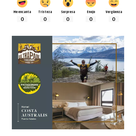
Me encanta
Tristeza
Sorpresa
Enojo
Vergüenza
0
0
0
0
0