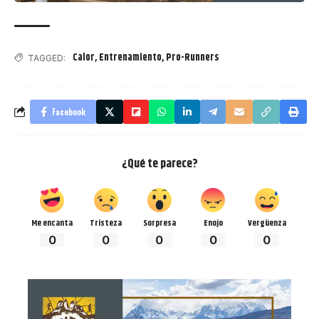
Calor
,
Entrenamiento
,
Pro-Runners
TAGGED:
Facebook
¿Qué te parece?
Me encanta
Tristeza
Sorpresa
Enojo
Vergüenza
0
0
0
0
0