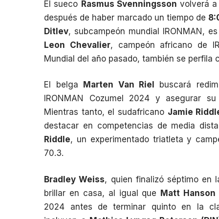
El sueco
Rasmus Svenningsson
volverá a 
después de haber marcado un tiempo de
8:
Ditlev
, subcampeón mundial IRONMAN, es u
Leon Chevalier
, campeón africano de 
Mundial del año pasado, también se perfila 
El belga
Marten Van Riel
buscará redimi
IRONMAN Cozumel 2024 y asegurar su cl
Mientras tanto, el sudafricano
Jamie Riddl
destacar en competencias de media dista
Riddle
, un experimentado triatleta y ca
70.3.
Bradley Weiss
, quien finalizó séptimo e
brillar en casa, al igual que
Matt Hanson (
2024 antes de terminar quinto en la cla