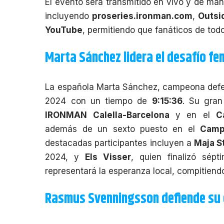
El evento será transmitido en vivo y de man
incluyendo
proseries.ironman.com
,
Outsi
YouTube
, permitiendo que fanáticos de tod
Marta Sánchez lidera el desafío f
La española Marta Sánchez, campeona defenso
2024 con un tiempo de
9:15:36
. Su gran
IRONMAN Calella-Barcelona
y en el
C
además de un sexto puesto en el
Camp
destacadas participantes incluyen a
Maja S
2024, y
Els Visser
, quien finalizó sép
representará la esperanza local, compitiendo
Rasmus Svenningsson defiende su 