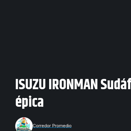
ISUZU IRONMAN Sudáfr
épica
Corredor Promedio