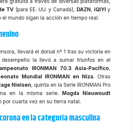
era gratuita a través de diversas plataformas,
de TV
(para EE. UU. y Canadá),
DAZN
,
iQIYI
y
o el mundo sigan la acción en tiempo real.
emenino
ra, llevará el dorsal nº 1 tras su victoria en
 desempeño la llevó a sumar triunfos en el
ampeonato IRONMAN 70.3 Asia-Pacífico
,
eonato Mundial IRONMAN en Niza
. Otras
tage Nielsen
, quinta en la Serie IRONMAN Pro
tima en la misma serie.
Magda Nieuwoudt
 por cuarta vez en su tierra natal.
corona en la categoría masculina