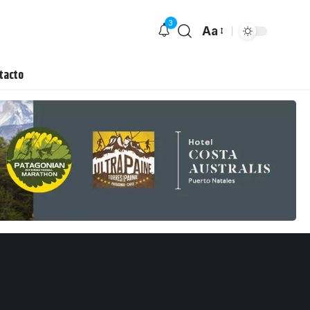
3
Aa
tacto