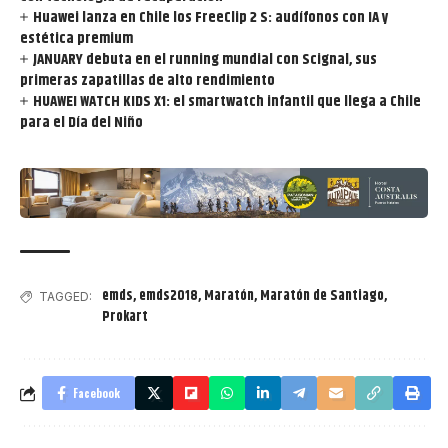
Huawei lanza en Chile los FreeClip 2 S: audífonos con IA y
estética premium
JANUARY debuta en el running mundial con Scignal, sus
primeras zapatillas de alto rendimiento
HUAWEI WATCH KIDS X1: el smartwatch infantil que llega a Chile
para el Día del Niño
emds
,
emds2018
,
Maratón
,
Maratón de Santiago
,
TAGGED:
Prokart
Facebook