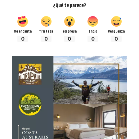
¿Qué te parece?
Me encanta
Tristeza
Sorpresa
Enojo
Vergüenza
0
0
0
0
0