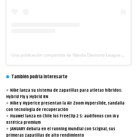
Una publicación compartida de Wanda Diamond League (@diamondleagueathletics)
También podría interesarte
Nike lanza su sistema de zapatillas para atletas híbridos:
Hybrid Fly y Hybrid RN
Nike y Hyperice presentan la Air Zoom Hyperslide, sandalia
con tecnología de recuperación
Huawei lanza en Chile los FreeClip 2 S: audífonos con IA y
estética premium
JANUARY debuta en el running mundial con Scignal, sus
primeras zapatillas de alto rendimiento