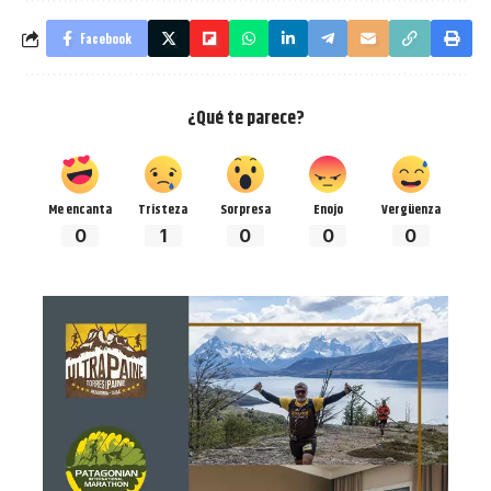
Facebook
¿Qué te parece?
Me encanta
Tristeza
Sorpresa
Enojo
Vergüenza
0
1
0
0
0