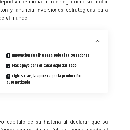
deportiva reafirma al running como su motor
atón y anuncia inversiones estratégicas para
odo el mundo.
Innovación de élite para todos los corredores
Más apoyo para el canal especializado
LightSpray, la apuesta por la producción
automatizada
 capítulo de su historia al declarar que su
forma central de su futuro, consolidando al