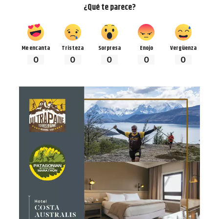
¿Qué te parece?
Me encanta
Tristeza
Sorpresa
Enojo
Vergüenza
0
0
0
0
0