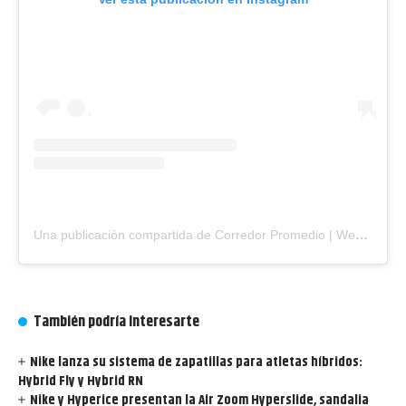
Una publicación compartida de Corredor Promedio | Web de Running y Triatlón (@corredorpromedio)
También podría interesarte
Nike lanza su sistema de zapatillas para atletas híbridos:
Hybrid Fly y Hybrid RN
Nike y Hyperice presentan la Air Zoom Hyperslide, sandalia