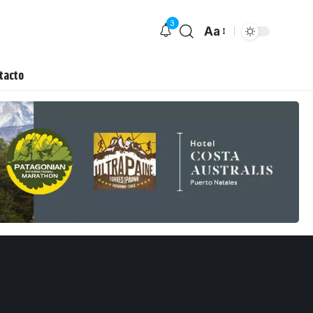
3
Aa
tacto