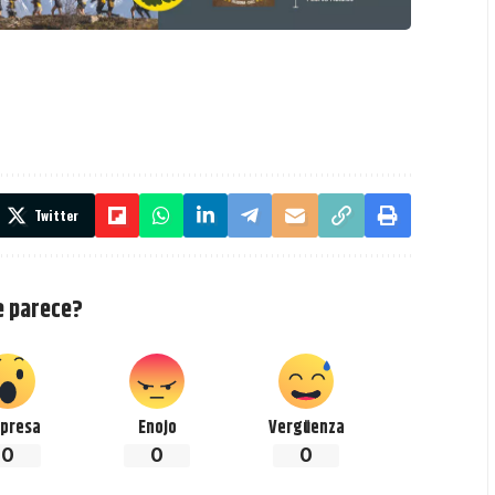
Twitter
e parece?
presa
Enojo
Vergüenza
0
0
0