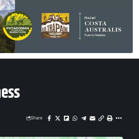
ness
Share