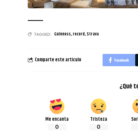
Guinness
,
record
,
Strava
TAGGED:
Comparte este artículo
Facebook
¿Qué t
Me encanta
Tristeza
Sor
0
0