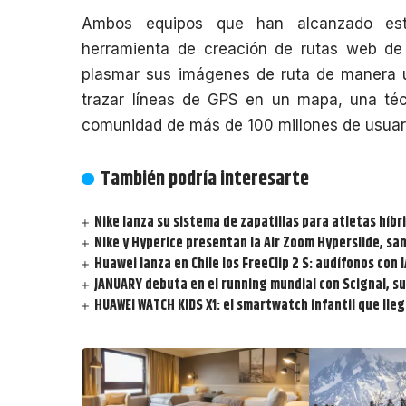
Ambos equipos que han alcanzado est
herramienta de creación de rutas web d
plasmar sus imágenes de ruta de manera ú
trazar líneas de GPS en un mapa, una téc
comunidad de más de 100 millones de usuar
También podría interesarte
Nike lanza su sistema de zapatillas para atletas híbri
Nike y Hyperice presentan la Air Zoom Hyperslide, sa
Huawei lanza en Chile los FreeClip 2 S: audífonos con 
JANUARY debuta en el running mundial con Scignal, su
HUAWEI WATCH KIDS X1: el smartwatch infantil que llega