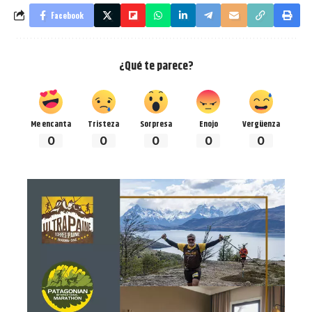
Facebook
¿Qué te parece?
Me encanta
Tristeza
Sorpresa
Enojo
Vergüenza
0
0
0
0
0