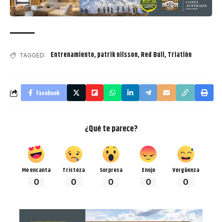
Entrenamiento
,
patrik nilsson
,
Red Bull
,
Triatlón
TAGGED:
Facebook
¿Qué te parece?
Me encanta
Tristeza
Sorpresa
Enojo
Vergüenza
0
0
0
0
0