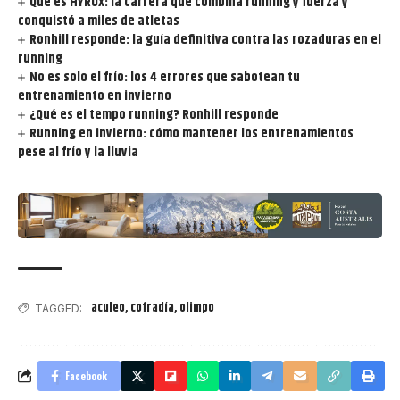
Qué es HYROX: la carrera que combina running y fuerza y
conquistó a miles de atletas
Ronhill responde: la guía definitiva contra las rozaduras en el
running
No es solo el frío: los 4 errores que sabotean tu
entrenamiento en invierno
¿Qué es el tempo running? Ronhill responde
Running en invierno: cómo mantener los entrenamientos
pese al frío y la lluvia
aculeo
,
cofradía
,
olimpo
TAGGED:
Facebook