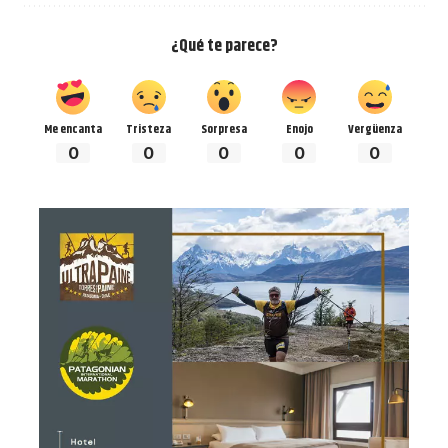
¿Qué te parece?
Me encanta
Tristeza
Sorpresa
Enojo
Vergüenza
0
0
0
0
0